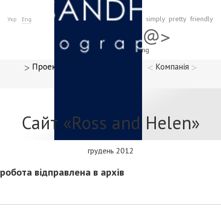
simply pretty friendly
Укр
Eng
Проекти
Параграфи
Компанія
Контакти
Сайт «Ross and Helen»
грудень 2012
робота відправлена в архів