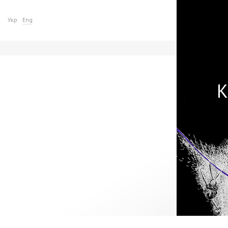
Укр
Eng
Пр
К