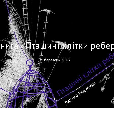
оекти
Параграфи
Компанія
Конта
нига «Пташині клітки ребе
березень 2013