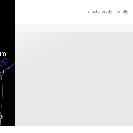
simply pretty friendly
кти
р»